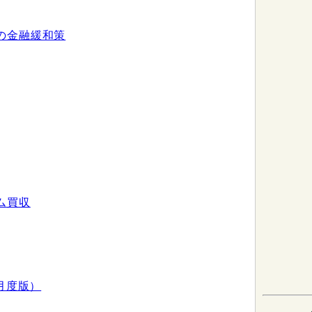
の金融緩和策
ム買収
月度版）