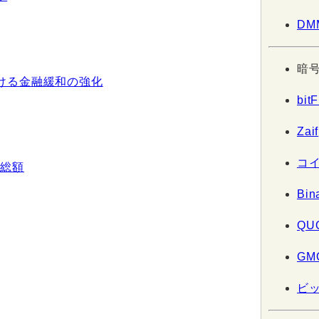
DM
暗
ける金融緩和の強化
bitF
Zaif
コ
価総額
Bin
QU
GM
ビ