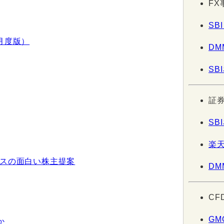
FX
SBI
月度版）
DM
SB
証
SB
楽
グスの面白い株主提案
DM
CF
GM
か