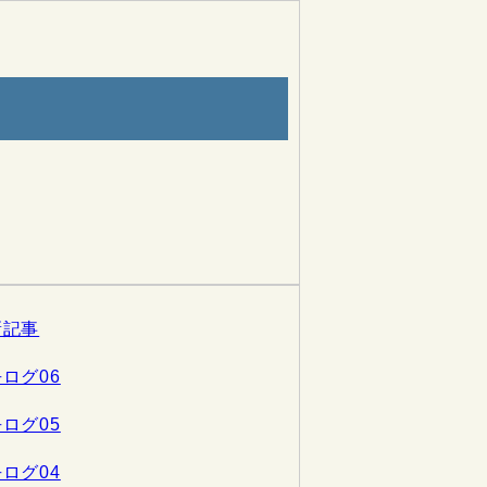
新記事
ログ06
ログ05
ログ04