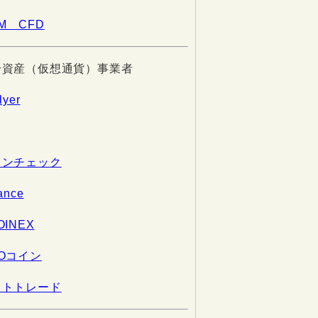
M CFD
号資産（仮想通貨）事業者
lyer
インチェック
ance
OINEX
Oコイン
ットトレード